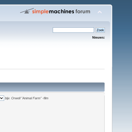
Nieuws:
bijv.
Orwell "Animal Farm" -film