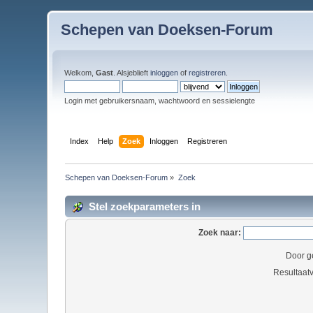
Schepen van Doeksen-Forum
Welkom,
Gast
. Alsjeblieft
inloggen
of
registreren
.
Login met gebruikersnaam, wachtwoord en sessielengte
Index
Help
Zoek
Inloggen
Registreren
Schepen van Doeksen-Forum
»
Zoek
Stel zoekparameters in
Zoek naar:
Door g
Resultaat