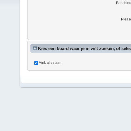
Berichto
Please
Kies een board waar je in wilt zoeken, of sele
Vink alles aan