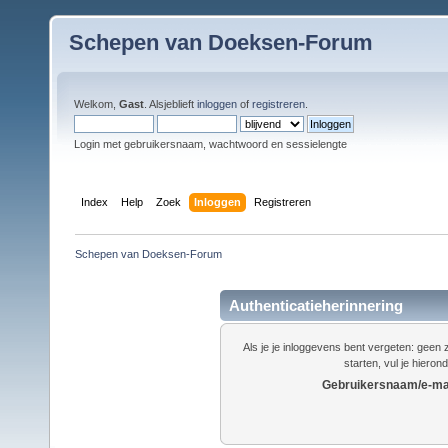
Schepen van Doeksen-Forum
Welkom,
Gast
. Alsjeblieft
inloggen
of
registreren
.
Login met gebruikersnaam, wachtwoord en sessielengte
Index
Help
Zoek
Inloggen
Registreren
Schepen van Doeksen-Forum
Authenticatieherinnering
Als je je inloggevens bent vergeten: gee
starten, vul je hieron
Gebruikersnaam/e-mai