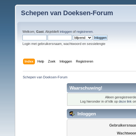
Schepen van Doeksen-Forum
Welkom,
Gast
. Alsjeblieft
inloggen
of
registreren
.
Login met gebruikersnaam, wachtwoord en sessielengte
Index
Help
Zoek
Inloggen
Registreren
Schepen van Doeksen-Forum
Waarschuwing!
Alleen geregistreerde
Log hieronder in of klik op
deze link
om
Inloggen
Gebruikersnaa
Wachtwoor