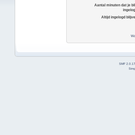
Aantal minuten dat je bli
ingelo
Altijd ingelogd blijv
Wa
SMF 2.0.1
Simp