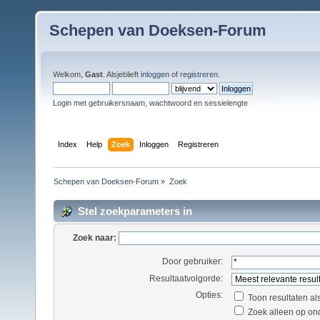
Schepen van Doeksen-Forum
Welkom,
Gast
. Alsjeblieft
inloggen
of
registreren
.
Login met gebruikersnaam, wachtwoord en sessielengte
Index
Help
Zoek
Inloggen
Registreren
Schepen van Doeksen-Forum
»
Zoek
Stel zoekparameters in
Zoek naar:
Door gebruiker:
Resultaatvolgorde:
Opties:
Toon resultaten al
Zoek alleen op on