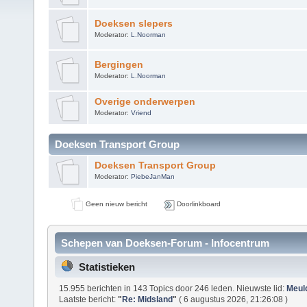
Doeksen slepers
Moderator:
L.Noorman
Bergingen
Moderator:
L.Noorman
Overige onderwerpen
Moderator:
Vriend
Doeksen Transport Group
Doeksen Transport Group
Moderator:
PiebeJanMan
Geen nieuw bericht
Doorlinkboard
Schepen van Doeksen-Forum - Infocentrum
Statistieken
15.955 berichten in 143 Topics door 246 leden. Nieuwste lid:
Meul
Laatste bericht:
"
Re: Midsland
"
( 6 augustus 2026, 21:26:08 )