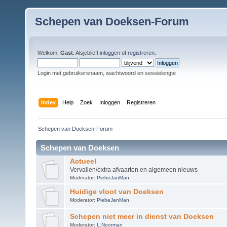
Schepen van Doeksen-Forum
Welkom,
Gast
. Alsjeblieft
inloggen
of
registreren
.
Login met gebruikersnaam, wachtwoord en sessielengte
Index
Help
Zoek
Inloggen
Registreren
Schepen van Doeksen-Forum
Schepen van Doeksen
Actueel
Vervallen/extra afvaarten en algemeen nieuws
Moderator:
PiebeJanMan
Huidige vloot van Doeksen
Moderator:
PiebeJanMan
Schepen niet meer in dienst van Doeksen
Moderator:
L.Noorman