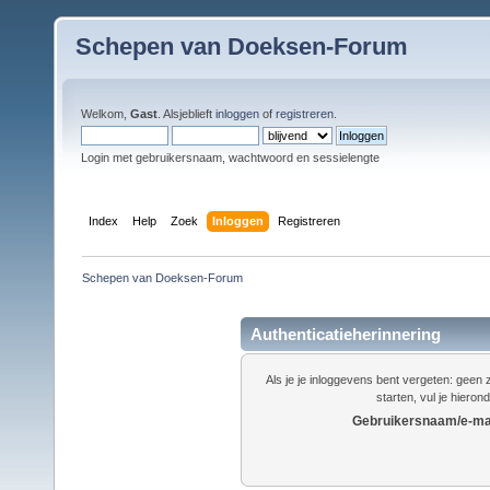
Schepen van Doeksen-Forum
Welkom,
Gast
. Alsjeblieft
inloggen
of
registreren
.
Login met gebruikersnaam, wachtwoord en sessielengte
Index
Help
Zoek
Inloggen
Registreren
Schepen van Doeksen-Forum
Authenticatieherinnering
Als je je inloggevens bent vergeten: gee
starten, vul je hieron
Gebruikersnaam/e-mai