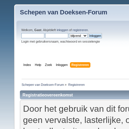
Schepen van Doeksen-Forum
Welkom,
Gast
. Alsjeblieft
inloggen
of
registreren
.
Login met gebruikersnaam, wachtwoord en sessielengte
Index
Help
Zoek
Inloggen
Registreren
Schepen van Doeksen-Forum
»
Registreren
Registratieovereenkomst
Door het gebruik van dit fo
geen vervalste, lasterlijke,