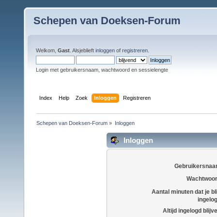
Schepen van Doeksen-Forum
Welkom,
Gast
. Alsjeblieft
inloggen
of
registreren
.
Login met gebruikersnaam, wachtwoord en sessielengte
Index
Help
Zoek
Inloggen
Registreren
Schepen van Doeksen-Forum
»
Inloggen
Inloggen
Gebruikersnaa
Wachtwoor
Aantal minuten dat je bli
ingelo
Altijd ingelogd blijv