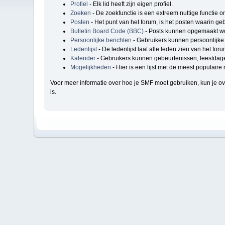
Profiel
- Elk lid heeft zijn eigen profiel.
Zoeken
- De zoekfunctie is een extreem nuttige functie 
Posten
- Het punt van het forum, is het posten waarin geb
Bulletin Board Code (BBC)
- Posts kunnen opgemaakt wo
Persoonlijke berichten
- Gebruikers kunnen persoonlijke 
Ledenlijst
- De ledenlijst laat alle leden zien van het foru
Kalender
- Gebruikers kunnen gebeurtenissen, feestdage
Mogelijkheden
- Hier is een lijst met de meest populair
Voor meer informatie over hoe je SMF moet gebruiken, kun je 
is.