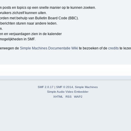
om posts en topics op een snelle manier op te kunnen zoeken.
ruikers zichzelf kunnen uiten.
rden met behulp van Bulletin Board Code (BBC).
berichten sturen naar andere leden.
m.
n en verjaardagen zien in de kalender
e mogelijkheden in SMF.
overwegen de
Simple Machines Documentatie Wiki
te bezoeken of de
credits
te leze
SMF 2.0.17
|
SMF © 2014
,
Simple Machines
Simple Audio Video Embedder
XHTML
RSS
WAP2