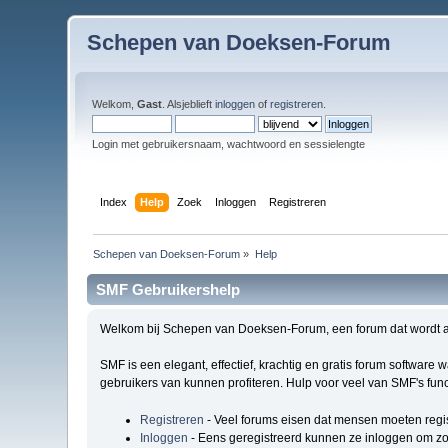
Schepen van Doeksen-Forum
Welkom,
Gast
. Alsjeblieft
inloggen
of
registreren
.
Login met gebruikersnaam, wachtwoord en sessielengte
Index
Help
Zoek
Inloggen
Registreren
Schepen van Doeksen-Forum
»
Help
SMF Gebruikershelp
Welkom bij Schepen van Doeksen-Forum, een forum dat wordt 
SMF is een elegant, effectief, krachtig en gratis forum software
gebruikers van kunnen profiteren. Hulp voor veel van SMF's func
Registreren
- Veel forums eisen dat mensen moeten regi
Inloggen
- Eens geregistreerd kunnen ze inloggen om zo 