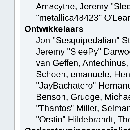
Amacythe, Jeremy "Sle
"metallica48423" O'Lea
Ontwikkelaars
Jon "Sesquipedalian" St
Jeremy "SleePy" Darwo
van Geffen, Antechinus, 
Schoen, emanuele, Hend
"JayBachatero" Hernand
Benson, Grudge, Micha
"Thantos" Miller, Selma
"Orstio" Hildebrandt, Th