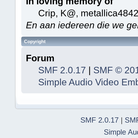
In loving memory of
Crip, K@, metallica484
En aan iedereen die we ge
Copyright
Forum
SMF 2.0.17
|
SMF © 20
Simple Audio Video Em
SMF 2.0.17
|
SMF
Simple Au