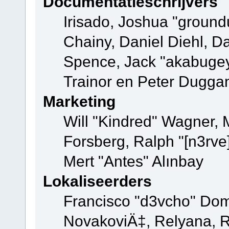
Documentatieschrijvers
Irisado, Joshua "ground
Chainy, Daniel Diehl, D
Spence, Jack "akabugey
Trainor en Peter Dugga
Marketing
Will "Kindred" Wagner,
Forsberg, Ralph "[n3rve
Mert "Antes" Alınbay
Lokaliseerders
Francisco "d3vcho" Dom
NovakoviÄ‡, Relyana, R