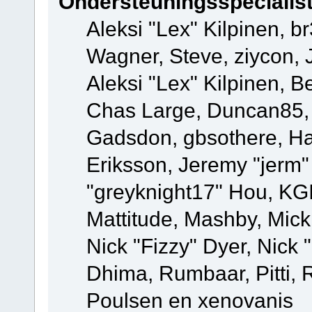
Ondersteuningsspecialis
Aleksi "Lex" Kilpinen, b
Wagner, Steve, ziycon, 
Aleksi "Lex" Kilpinen, B
Chas Large, Duncan85, E
Gadsdon, gbsothere, Ha
Eriksson, Jeremy "jerm"
"greyknight17" Hou, KGIII
Mattitude, Mashby, Mick G
Nick "Fizzy" Dyer, Nick 
Dhima, Rumbaar, Pitti,
Poulsen en xenovanis