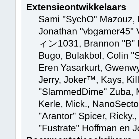
Extensieontwikkelaars
Sami "SychO" Mazouz, 
Jonathan "vbgamer45" V
ィン1031, Brannon "B" Ha
Bugo, Bulakbol, Colin "
Eren Yasarkurt, Gwenwy
Jerry, Joker™, Kays, Kil
"SlammedDime" Zuba, M
Kerle, Mick., NanoSecto
"Arantor" Spicer, Ricky.
"Fustrate" Hoffman en J