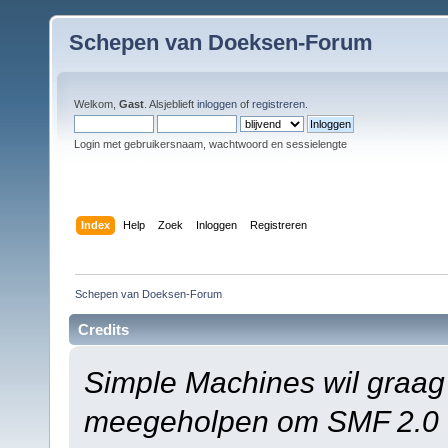
Schepen van Doeksen-Forum
Welkom,
Gast
. Alsjeblieft
inloggen
of
registreren
.
Login met gebruikersnaam, wachtwoord en sessielengte
Index
Help
Zoek
Inloggen
Registreren
Schepen van Doeksen-Forum
Credits
Simple Machines wil graag
meegeholpen om SMF 2.0 