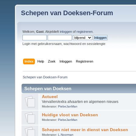
Schepen van Doeksen-Forum
Welkom,
Gast
. Alsjeblieft
inloggen
of
registreren
.
Login met gebruikersnaam, wachtwoord en sessielengte
Index
Help
Zoek
Inloggen
Registreren
Schepen van Doeksen-Forum
Schepen van Doeksen
Actueel
Vervallen/extra afvaarten en algemeen nieuws
Moderator:
PiebeJanMan
Huidige vloot van Doeksen
Moderator:
PiebeJanMan
Schepen niet meer in dienst van Doeksen
Moderator:
L.Noorman