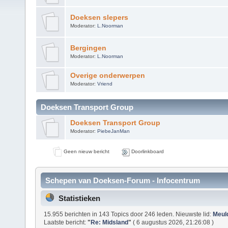
Doeksen slepers
Moderator:
L.Noorman
Bergingen
Moderator:
L.Noorman
Overige onderwerpen
Moderator:
Vriend
Doeksen Transport Group
Doeksen Transport Group
Moderator:
PiebeJanMan
Geen nieuw bericht
Doorlinkboard
Schepen van Doeksen-Forum - Infocentrum
Statistieken
15.955 berichten in 143 Topics door 246 leden. Nieuwste lid:
Meul
Laatste bericht:
"
Re: Midsland
"
( 6 augustus 2026, 21:26:08 )