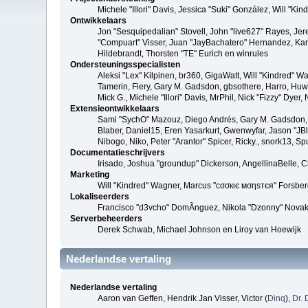
Michele "Illori" Davis, Jessica "Suki" González, Will 
Ontwikkelaars
Jon "Sesquipedalian" Stovell, John "live627" Rayes, Je
"Compuart" Visser, Juan "JayBachatero" Hernandez, Kar
Hildebrandt, Thorsten "TE" Eurich en winrules
Ondersteuningsspecialisten
Aleksi "Lex" Kilpinen, br360, GigaWatt, Will "Kindred" W
Tamerin, Fiery, Gary M. Gadsdon, gbsothere, Harro, Huw, 
Mick G., Michele "Illori" Davis, MrPhil, Nick "Fizzy" Dy
Extensieontwikkelaars
Sami "SychO" Mazouz, Diego Andrés, Gary M. Gadsdon, 
Blaber, Daniel15, Eren Yasarkurt, Gwenwyfar, Jason "JB
Nibogo, Niko, Peter "Arantor" Spicer, Ricky., snork13, S
Documentatieschrijvers
Irisado, Joshua "groundup" Dickerson, AngellinaBelle, 
Marketing
Will "Kindred" Wagner, Marcus "cσσкιє мσηѕтєя" Forsberg
Lokaliseerders
Francisco "d3vcho" DomÃ­nguez, Nikola "Dzonny" Novak
Serverbeheerders
Derek Schwab, Michael Johnson en Liroy van Hoewijk
Nederlandse vertaling
Nederlandse vertaling
Aaron van Geffen, Hendrik Jan Visser, Victor (
Dinq
),
Dr. 