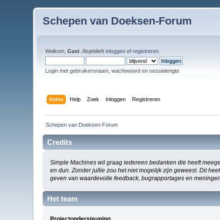
Schepen van Doeksen-Forum
Welkom,
Gast
. Alsjeblieft
inloggen
of
registreren
.
Login met gebruikersnaam, wachtwoord en sessielengte
Index
Help
Zoek
Inloggen
Registreren
Schepen van Doeksen-Forum
Credits
Simple Machines wil graag iedereen bedanken die heeft meege
en dun. Zonder jullie zou het niet mogelijk zijn geweest. Dit h
geven van waardevolle feedback, bugrapportages en meningen
Het team
Projectondersteuning