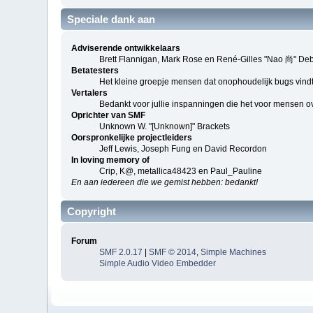
Speciale dank aan
Adviserende ontwikkelaars
Brett Flannigan, Mark Rose en René-Gilles "Nao 尚" De
Betatesters
Het kleine groepje mensen dat onophoudelijk bugs vindt
Vertalers
Bedankt voor jullie inspanningen die het voor mensen o
Oprichter van SMF
Unknown W. "[Unknown]" Brackets
Oorspronkelijke projectleiders
Jeff Lewis, Joseph Fung en David Recordon
In loving memory of
Crip, K@, metallica48423 en Paul_Pauline
En aan iedereen die we gemist hebben: bedankt!
Copyright
Forum
SMF 2.0.17
|
SMF © 2014
,
Simple Machines
Simple Audio Video Embedder