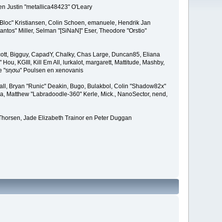
en Justin "metallica48423" O'Leary
"Bloc" Kristiansen, Colin Schoen, emanuele, Hendrik Jan
tos" Miller, Selman "[SiNaN]" Eser, Theodore "Orstio"
 Scott, Bigguy, CapadY, Chalky, Chas Large, Duncan85, Eliana
u, KGIII, Kill Em All, lurkalot, margarett, Mattitude, Mashby,
ade "sησω" Poulsen en xenovanis
l, Bryan "Runic" Deakin, Bugo, Bulakbol, Colin "Shadow82x"
ba, Matthew "Labradoodle-360" Kerle, Mick., NanoSector, nend,
 Thorsen, Jade Elizabeth Trainor en Peter Duggan