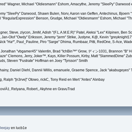
"Kindred" Wagner, Michael "Oldiesmann" Eshom, Amacythe, Jeremy "SleePy" Darwood 
remy "SleePy" Darwood, Shawn Bulen, Norv, Aaron van Geffen, Antechinus, Bjoern 
l "RegularExpression" Benson, Grudge, Michael "Oldiesmann" Eshom, Michael "Than
agner, Steve, ziycon, JimM, Adish "(F.L.A.M.E.R)" Patel, Aleksi "Lex" Kilpinen, Ben
Jan-Olof "Owdy" Eriksson, Jeremy "jerm" Strike, Justyne, K@, Kevin "greyknight17" Ho
er, Nick "Ha²", Paul_Pauline, Piro "Sarge" Dhima, Rumbaar, Pitti, RedOne, S-Ace, W
Jonathan "vbgamer45" Valentin, Brad "IchBin™" Grow, ディン1031, Brannon "B" Hal
laze" Clemons, Jerry, Joker™, Kays, Killer Possum, Kirby, Matt "SlammedDime" Zu
puds, Steven "Fustrate" Hoffman en Joey "Tyrsson" Smith
Chainy, Daniel Diehl, Dannii Willis, emanuele, Graeme Spence, Jack "akabugeyes"
, Ralph "[n3rve]" Otowo, rickC, Tony Reid en Mert "Antes" Alınbay
oviÄ‡, Relyana, Robert., Akyhne en GravuTrad
Deejay
en lucb1e