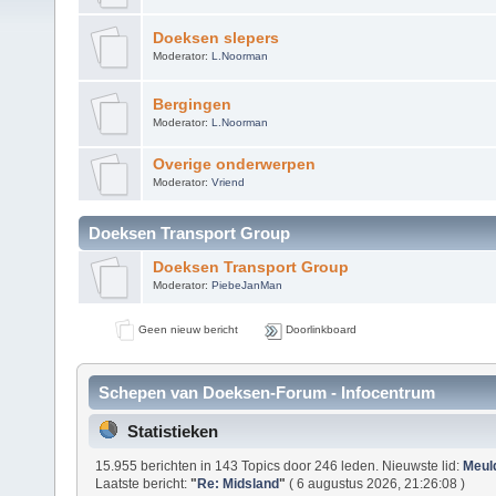
Doeksen slepers
Moderator:
L.Noorman
Bergingen
Moderator:
L.Noorman
Overige onderwerpen
Moderator:
Vriend
Doeksen Transport Group
Doeksen Transport Group
Moderator:
PiebeJanMan
Geen nieuw bericht
Doorlinkboard
Schepen van Doeksen-Forum - Infocentrum
Statistieken
15.955 berichten in 143 Topics door 246 leden. Nieuwste lid:
Meul
Laatste bericht:
"
Re: Midsland
"
( 6 augustus 2026, 21:26:08 )