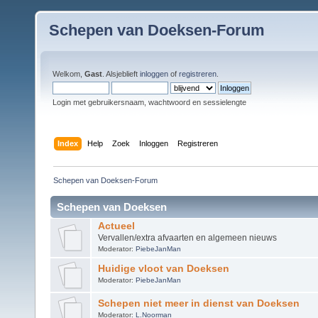
Schepen van Doeksen-Forum
Welkom,
Gast
. Alsjeblieft
inloggen
of
registreren
.
Login met gebruikersnaam, wachtwoord en sessielengte
Index
Help
Zoek
Inloggen
Registreren
Schepen van Doeksen-Forum
Schepen van Doeksen
Actueel
Vervallen/extra afvaarten en algemeen nieuws
Moderator:
PiebeJanMan
Huidige vloot van Doeksen
Moderator:
PiebeJanMan
Schepen niet meer in dienst van Doeksen
Moderator:
L.Noorman