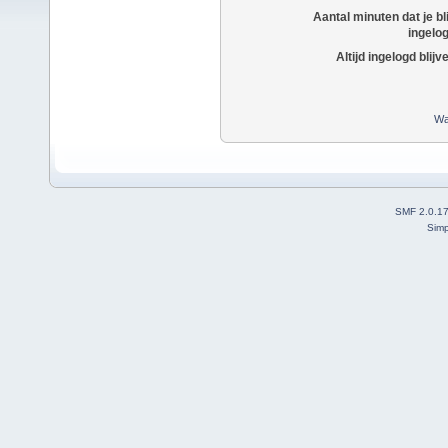
Aantal minuten dat je bli
ingelo
Altijd ingelogd blijv
Wa
SMF 2.0.1
Simp