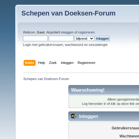
Schepen van Doeksen-Forum
Welkom,
Gast
. Alsjeblieft
inloggen
of
registreren
.
Login met gebruikersnaam, wachtwoord en sessielengte
Index
Help
Zoek
Inloggen
Registreren
Schepen van Doeksen-Forum
Waarschuwing!
Alleen geregistreerde
Log hieronder in of klik op
deze link
om
Inloggen
Gebruikersnaa
Wachtwoor