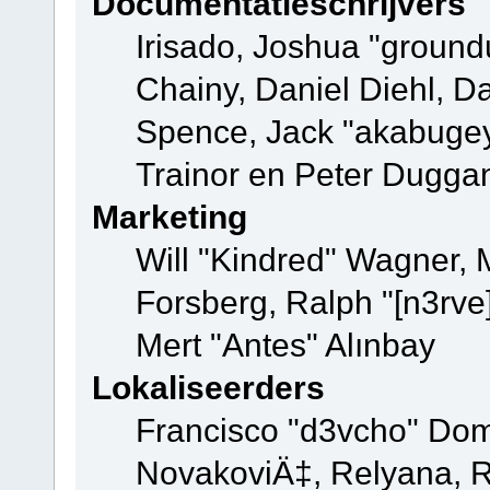
Documentatieschrijvers
Irisado, Joshua "ground
Chainy, Daniel Diehl, D
Spence, Jack "akabugey
Trainor en Peter Dugga
Marketing
Will "Kindred" Wagner,
Forsberg, Ralph "[n3rve
Mert "Antes" Alınbay
Lokaliseerders
Francisco "d3vcho" Dom
NovakoviÄ‡, Relyana, R