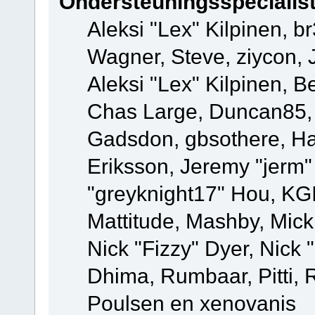
Ondersteuningsspecialis
Aleksi "Lex" Kilpinen, b
Wagner, Steve, ziycon, 
Aleksi "Lex" Kilpinen, B
Chas Large, Duncan85, E
Gadsdon, gbsothere, Ha
Eriksson, Jeremy "jerm"
"greyknight17" Hou, KGIII
Mattitude, Mashby, Mick G
Nick "Fizzy" Dyer, Nick 
Dhima, Rumbaar, Pitti,
Poulsen en xenovanis