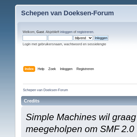
Schepen van Doeksen-Forum
Welkom,
Gast
. Alsjeblieft
inloggen
of
registreren
.
Login met gebruikersnaam, wachtwoord en sessielengte
Index
Help
Zoek
Inloggen
Registreren
Schepen van Doeksen-Forum
Credits
Simple Machines wil graag
meegeholpen om SMF 2.0 