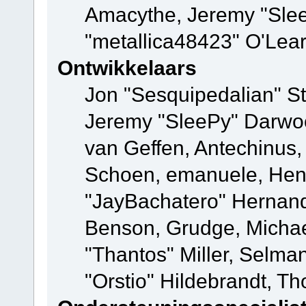
Amacythe, Jeremy "Sle
"metallica48423" O'Lea
Ontwikkelaars
Jon "Sesquipedalian" St
Jeremy "SleePy" Darwo
van Geffen, Antechinus, 
Schoen, emanuele, Hend
"JayBachatero" Hernand
Benson, Grudge, Micha
"Thantos" Miller, Selma
"Orstio" Hildebrandt, Th