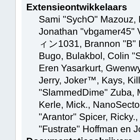
Extensieontwikkelaars
Sami "SychO" Mazouz, 
Jonathan "vbgamer45" V
ィン1031, Brannon "B" Ha
Bugo, Bulakbol, Colin "
Eren Yasarkurt, Gwenwy
Jerry, Joker™, Kays, Kil
"SlammedDime" Zuba, M
Kerle, Mick., NanoSecto
"Arantor" Spicer, Ricky.
"Fustrate" Hoffman en J