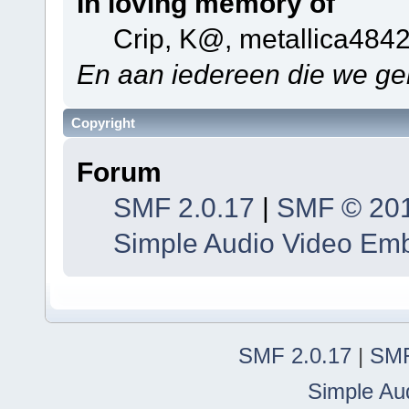
In loving memory of
Crip, K@, metallica484
En aan iedereen die we ge
Copyright
Forum
SMF 2.0.17
|
SMF © 20
Simple Audio Video Em
SMF 2.0.17
|
SMF
Simple Au