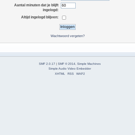
Aantal minuten dat je blijft
ingelogd:
Altijd ingelogd blijven:
Wachtwoord vergeten?
SMF 2.0.17
|
SMF © 2014
,
Simple Machines
Simple Audio Video Embedder
XHTML
RSS
WAP2