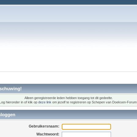
schuwing!
Alleen geregistreerde leden hebben toegang tot dit gedeelte.
Log hieronder in of klik op
deze link
om jezelf te registreren op Schepen van Doeksen-Forum
nloggen
Gebruikersnaam:
Wachtwoord: