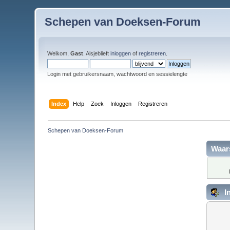
Schepen van Doeksen-Forum
Welkom,
Gast
. Alsjeblieft
inloggen
of
registreren
.
Login met gebruikersnaam, wachtwoord en sessielengte
Index
Help
Zoek
Inloggen
Registreren
Schepen van Doeksen-Forum
Waar
I