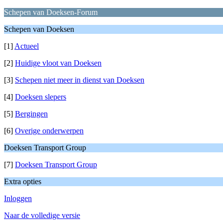
Schepen van Doeksen-Forum
Schepen van Doeksen
[1]
Actueel
[2]
Huidige vloot van Doeksen
[3]
Schepen niet meer in dienst van Doeksen
[4]
Doeksen slepers
[5]
Bergingen
[6]
Overige onderwerpen
Doeksen Transport Group
[7]
Doeksen Transport Group
Extra opties
Inloggen
Naar de volledige versie