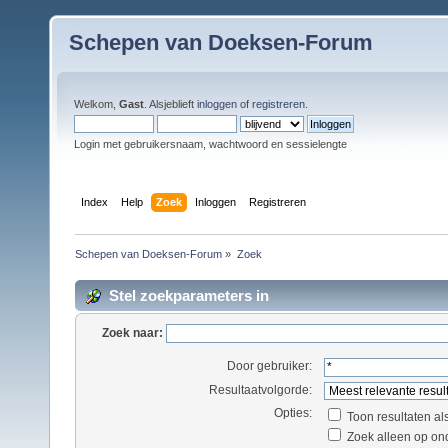
Schepen van Doeksen-Forum
Welkom,
Gast
. Alsjeblieft
inloggen
of
registreren
.
Login met gebruikersnaam, wachtwoord en sessielengte
Index
Help
Zoek
Inloggen
Registreren
Schepen van Doeksen-Forum
»
Zoek
Stel zoekparameters in
Zoek naar:
Door gebruiker:
Resultaatvolgorde:
Opties:
Toon resultaten al
Zoek alleen op on