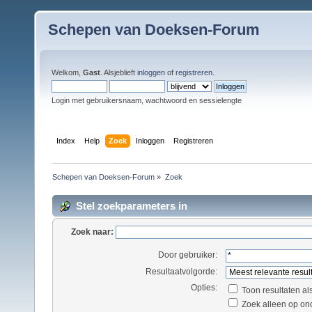
Schepen van Doeksen-Forum
Welkom,
Gast
. Alsjeblieft
inloggen
of
registreren
.
Login met gebruikersnaam, wachtwoord en sessielengte
Index
Help
Zoek
Inloggen
Registreren
Schepen van Doeksen-Forum
»
Zoek
Stel zoekparameters in
Zoek naar:
Door gebruiker:
Resultaatvolgorde:
Opties:
Toon resultaten al
Zoek alleen op on