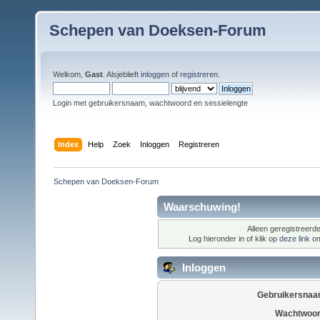
Schepen van Doeksen-Forum
Welkom,
Gast
. Alsjeblieft
inloggen
of
registreren
.
Login met gebruikersnaam, wachtwoord en sessielengte
Index
Help
Zoek
Inloggen
Registreren
Schepen van Doeksen-Forum
Waarschuwing!
Alleen geregistreerde
Log hieronder in of klik op
deze link
om
Inloggen
Gebruikersnaa
Wachtwoor