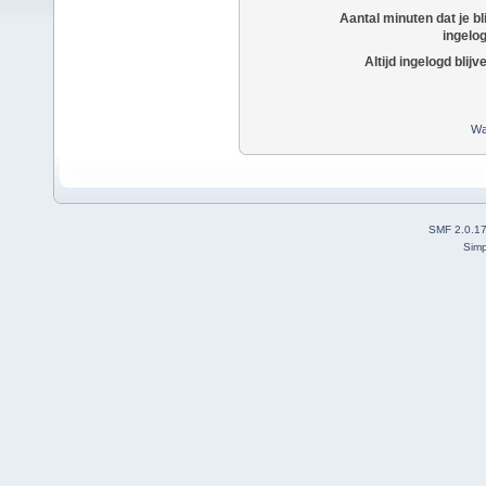
Aantal minuten dat je bli
ingelo
Altijd ingelogd blijv
Wa
SMF 2.0.1
Simp