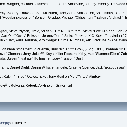
"Kindred" Wagner, Michael "Oldiesmann" Eshom, Amacythe, Jeremy "SleePy" Darwood 
remy "SleePy" Darwood, Shawn Bulen, Norv, Aaron van Geffen, Antechinus, Bjoern 
l "RegularExpression" Benson, Grudge, Michael "Oldiesmann" Eshom, Michael "Than
agner, Steve, ziycon, JimM, Adish "(F.L.A.M.E.R)" Patel, Aleksi "Lex" Kilpinen, Ben
Jan-Olof "Owdy" Eriksson, Jeremy "jerm" Strike, Justyne, K@, Kevin "greyknight17" Ho
er, Nick "Ha²", Paul_Pauline, Piro "Sarge" Dhima, Rumbaar, Pitti, RedOne, S-Ace, W
Jonathan "vbgamer45" Valentin, Brad "IchBin™" Grow, ディン1031, Brannon "B" Hal
laze" Clemons, Jerry, Joker™, Kays, Killer Possum, Kirby, Matt "SlammedDime" Zu
puds, Steven "Fustrate" Hoffman en Joey "Tyrsson" Smith
Chainy, Daniel Diehl, Dannii Willis, emanuele, Graeme Spence, Jack "akabugeyes"
, Ralph "[n3rve]" Otowo, rickC, Tony Reid en Mert "Antes" Alınbay
oviÄ‡, Relyana, Robert., Akyhne en GravuTrad
Deejay
en lucb1e