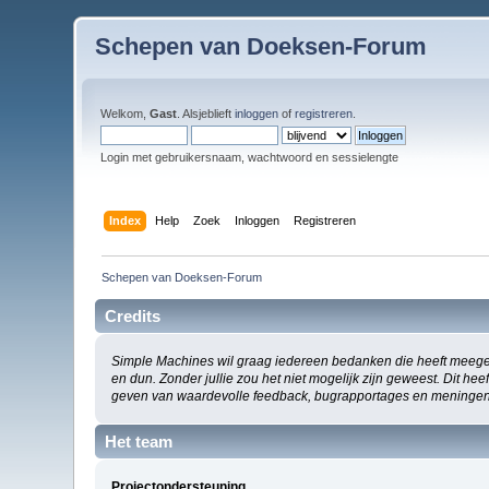
Schepen van Doeksen-Forum
Welkom,
Gast
. Alsjeblieft
inloggen
of
registreren
.
Login met gebruikersnaam, wachtwoord en sessielengte
Index
Help
Zoek
Inloggen
Registreren
Schepen van Doeksen-Forum
Credits
Simple Machines wil graag iedereen bedanken die heeft meege
en dun. Zonder jullie zou het niet mogelijk zijn geweest. Dit h
geven van waardevolle feedback, bugrapportages en meningen
Het team
Projectondersteuning