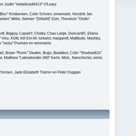
en Justin "metallica48423" O'Leary
"Bloc" Kristiansen, Colin Schoen, emanuele, Hendrik Jan
tos" Miller, Selman "[SiNaN]" Eser, Theodore "Orstio"
 Scott, Bigguy, CapadY, Chalky, Chas Large, Duncan85, Eliana
u, KGIII, Kill Em All, lurkalot, margarett, Mattitude, Mashby,
ade "sησω" Poulsen en xenovanis
l, Bryan "Runic" Deakin, Bugo, Bulakbol, Colin "Shadow82x"
ba, Matthew "Labradoodle-360" Kerle, Mick., NanoSector, nend,
 Thorsen, Jade Elizabeth Trainor en Peter Duggan