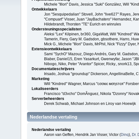
Michele "Illori" Davis, Jessica "Suki" González, Will 
Ontwikkelaars
Jon "Sesquipedalian" Stovell, John "live627" Rayes, Je
"Compuart" Visser, Juan "JayBachatero" Hernandez, Kar
Hildebrandt, Thorsten "TE" Eurich en winrules
Ondersteuningsspecialisten
Aleksi "Lex" Kilpinen, br360, GigaWatt, Will "Kindred" W
Tamerin, Fiery, Gary M. Gadsdon, gbsothere, Harro, Huw, 
Mick G., Michele "Illori" Davis, MrPhil, Nick "Fizzy" Dy
Extensieontwikkelaars
Sami "SychO" Mazouz, Diego Andrés, Gary M. Gadsdon, 
Blaber, Daniel15, Eren Yasarkurt, Gwenwyfar, Jason "JB
Nibogo, Niko, Peter "Arantor" Spicer, Ricky., snork13, S
Documentatieschrijvers
Irisado, Joshua "groundup" Dickerson, AngellinaBelle, 
Marketing
Will "Kindred" Wagner, Marcus "cσσкιє мσηѕтєя" Forsberg
Lokaliseerders
Francisco "d3vcho" DomÃ­nguez, Nikola "Dzonny" Novak
Serverbeheerders
Derek Schwab, Michael Johnson en Liroy van Hoewijk
Nederlandse vertaling
Nederlandse vertaling
Aaron van Geffen, Hendrik Jan Visser, Victor (
Dinq
),
Dr. 