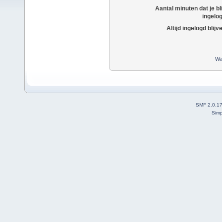
Aantal minuten dat je bli
ingelo
Altijd ingelogd blijv
Wa
SMF 2.0.1
Simp