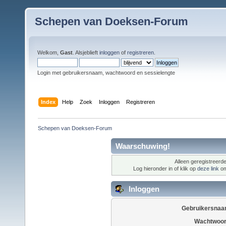
Schepen van Doeksen-Forum
Welkom,
Gast
. Alsjeblieft
inloggen
of
registreren
.
Login met gebruikersnaam, wachtwoord en sessielengte
Index
Help
Zoek
Inloggen
Registreren
Schepen van Doeksen-Forum
Waarschuwing!
Alleen geregistreerde
Log hieronder in of klik op
deze link
om
Inloggen
Gebruikersnaa
Wachtwoor