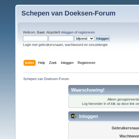
Schepen van Doeksen-Forum
Welkom,
Gast
. Alsjeblieft
inloggen
of
registreren
.
Login met gebruikersnaam, wachtwoord en sessielengte
Index
Help
Zoek
Inloggen
Registreren
Schepen van Doeksen-Forum
Waarschuwing!
Alleen geregistreerde
Log hieronder in of klik op
deze link
om
Inloggen
Gebruikersnaa
Wachtwoor