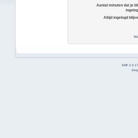
Aantal minuten dat je bli
ingelo
Altijd ingelogd blijv
Wa
SMF 2.0.1
Simp