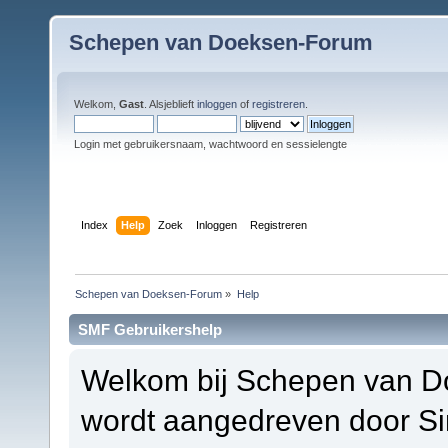
Schepen van Doeksen-Forum
Welkom,
Gast
. Alsjeblieft
inloggen
of
registreren
.
Login met gebruikersnaam, wachtwoord en sessielengte
Index
Help
Zoek
Inloggen
Registreren
Schepen van Doeksen-Forum
»
Help
SMF Gebruikershelp
Welkom bij Schepen van D
wordt aangedreven door S