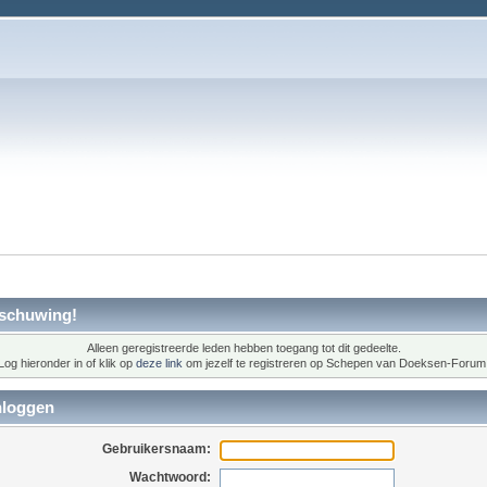
schuwing!
Alleen geregistreerde leden hebben toegang tot dit gedeelte.
Log hieronder in of klik op
deze link
om jezelf te registreren op Schepen van Doeksen-Forum
nloggen
Gebruikersnaam:
Wachtwoord: