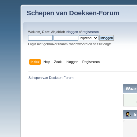
Schepen van Doeksen-Forum
Welkom,
Gast
. Alsjeblieft
inloggen
of
registreren
.
Login met gebruikersnaam, wachtwoord en sessielengte
Index
Help
Zoek
Inloggen
Registreren
Schepen van Doeksen-Forum
Waar
I