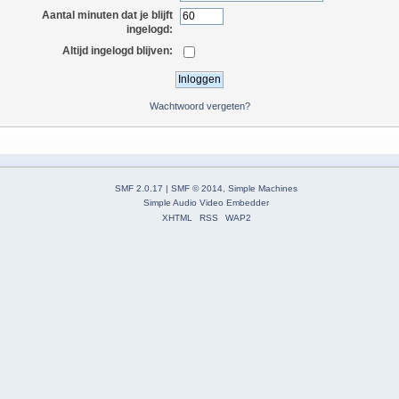
Aantal minuten dat je blijft
ingelogd:
Altijd ingelogd blijven:
Wachtwoord vergeten?
SMF 2.0.17
|
SMF © 2014
,
Simple Machines
Simple Audio Video Embedder
XHTML
RSS
WAP2