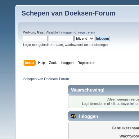
Schepen van Doeksen-Forum
Welkom,
Gast
. Alsjeblieft
inloggen
of
registreren
.
Login met gebruikersnaam, wachtwoord en sessielengte
Index
Help
Zoek
Inloggen
Registreren
Schepen van Doeksen-Forum
Waarschuwing!
Alleen geregistreerde
Log hieronder in of klik op
deze link
om
Inloggen
Gebruikersnaa
Wachtwoor