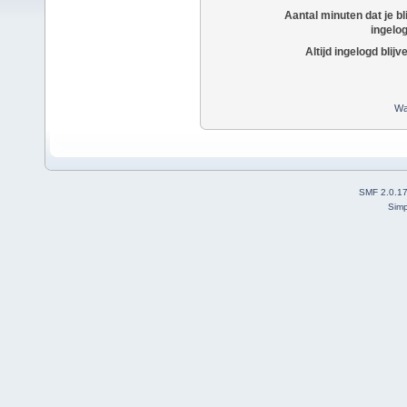
Aantal minuten dat je bli
ingelo
Altijd ingelogd blijv
Wa
SMF 2.0.1
Simp