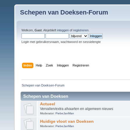
Schepen van Doeksen-Forum
Welkom,
Gast
. Alsjeblieft
inloggen
of
registreren
.
Login met gebruikersnaam, wachtwoord en sessielengte
Index
Help
Zoek
Inloggen
Registreren
Schepen van Doeksen-Forum
Schepen van Doeksen
Actueel
Vervallen/extra afvaarten en algemeen nieuws
Moderator:
PiebeJanMan
Huidige vloot van Doeksen
Moderator:
PiebeJanMan