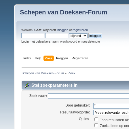
Schepen van Doeksen-Forum
Welkom,
Gast
. Alsjeblieft
inloggen
of
registreren
.
Login met gebruikersnaam, wachtwoord en sessielengte
Index
Help
Zoek
Inloggen
Registreren
Schepen van Doeksen-Forum
»
Zoek
Stel zoekparameters in
Zoek naar:
Door gebruiker:
Resultaatvolgorde:
Opties:
Toon resultaten al
Zoek alleen op on