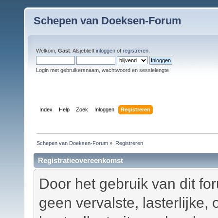
Schepen van Doeksen-Forum
Welkom,
Gast
. Alsjeblieft
inloggen
of
registreren
.
Login met gebruikersnaam, wachtwoord en sessielengte
Index
Help
Zoek
Inloggen
Registreren
Schepen van Doeksen-Forum
»
Registreren
Registratieovereenkomst
Door het gebruik van dit fo
geen vervalste, lasterlijke,