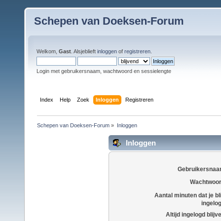
Schepen van Doeksen-Forum
Welkom,
Gast
. Alsjeblieft
inloggen
of
registreren
.
Login met gebruikersnaam, wachtwoord en sessielengte
Index
Help
Zoek
Inloggen
Registreren
Schepen van Doeksen-Forum
»
Inloggen
Inloggen
Gebruikersnaa
Wachtwoor
Aantal minuten dat je bli
ingelo
Altijd ingelogd blijv