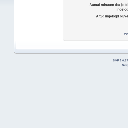
Aantal minuten dat je bli
ingelo
Altijd ingelogd blijv
Wa
SMF 2.0.1
Simp