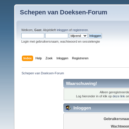
Schepen van Doeksen-Forum
Welkom,
Gast
. Alsjeblieft
inloggen
of
registreren
.
Login met gebruikersnaam, wachtwoord en sessielengte
Index
Help
Zoek
Inloggen
Registreren
Schepen van Doeksen-Forum
Waarschuwing!
Alleen geregistreerde
Log hieronder in of klik op
deze link
om
Inloggen
Gebruikersnaa
Wachtwoor