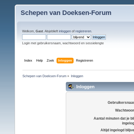
Schepen van Doeksen-Forum
Welkom,
Gast
. Alsjeblieft
inloggen
of
registreren
.
Login met gebruikersnaam, wachtwoord en sessielengte
Index
Help
Zoek
Inloggen
Registreren
Schepen van Doeksen-Forum
»
Inloggen
Inloggen
Gebruikersnaa
Wachtwoor
Aantal minuten dat je bli
ingelo
Altijd ingelogd blijv