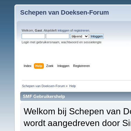
Schepen van Doeksen-Forum
Welkom,
Gast
. Alsjeblieft
inloggen
of
registreren
.
Login met gebruikersnaam, wachtwoord en sessielengte
Index
Help
Zoek
Inloggen
Registreren
Schepen van Doeksen-Forum
»
Help
SMF Gebruikershelp
Welkom bij Schepen van D
wordt aangedreven door S