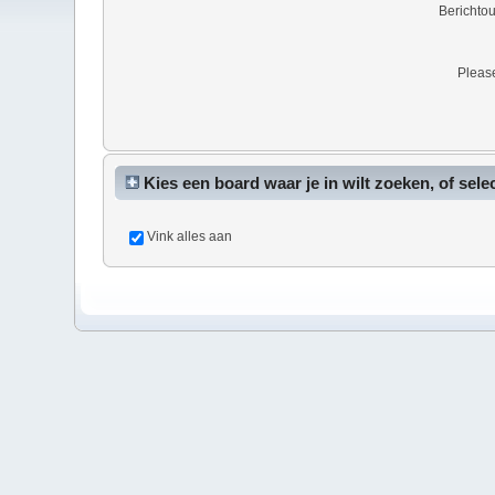
Berichto
Please
Kies een board waar je in wilt zoeken, of sele
Vink alles aan