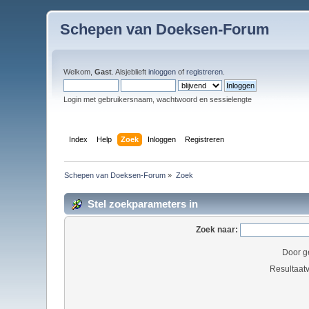
Schepen van Doeksen-Forum
Welkom,
Gast
. Alsjeblieft
inloggen
of
registreren
.
Login met gebruikersnaam, wachtwoord en sessielengte
Index
Help
Zoek
Inloggen
Registreren
Schepen van Doeksen-Forum
»
Zoek
Stel zoekparameters in
Zoek naar:
Door g
Resultaat