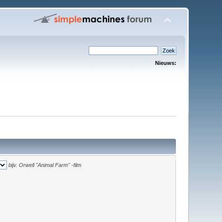
Nieuws:
bijv.
Orwell "Animal Farm" -film