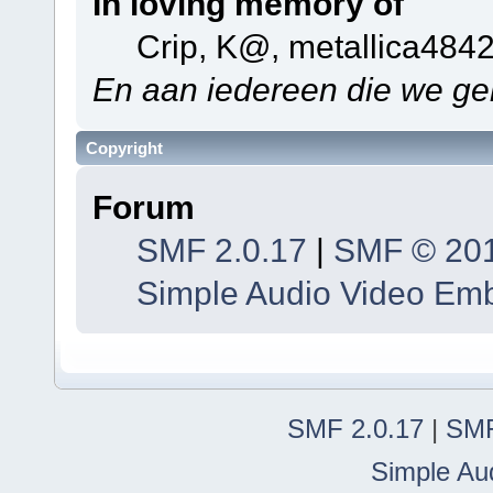
In loving memory of
Crip, K@, metallica484
En aan iedereen die we ge
Copyright
Forum
SMF 2.0.17
|
SMF © 20
Simple Audio Video Em
SMF 2.0.17
|
SMF
Simple Au