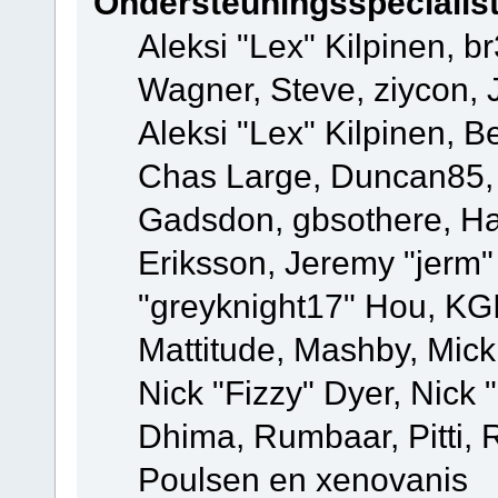
Ondersteuningsspecialis
Aleksi "Lex" Kilpinen, b
Wagner, Steve, ziycon, 
Aleksi "Lex" Kilpinen, B
Chas Large, Duncan85, E
Gadsdon, gbsothere, Ha
Eriksson, Jeremy "jerm"
"greyknight17" Hou, KGIII
Mattitude, Mashby, Mick G
Nick "Fizzy" Dyer, Nick 
Dhima, Rumbaar, Pitti,
Poulsen en xenovanis