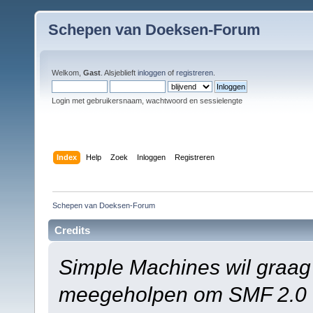
Schepen van Doeksen-Forum
Welkom,
Gast
. Alsjeblieft
inloggen
of
registreren
.
Login met gebruikersnaam, wachtwoord en sessielengte
Index
Help
Zoek
Inloggen
Registreren
Schepen van Doeksen-Forum
Credits
Simple Machines wil graag
meegeholpen om SMF 2.0 