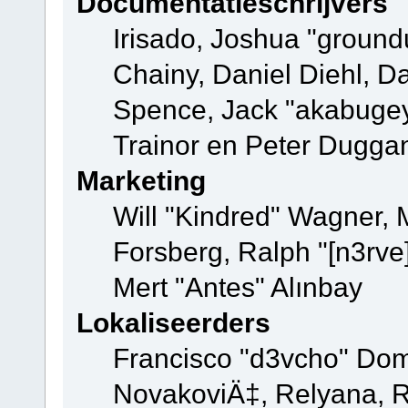
Documentatieschrijvers
Irisado, Joshua "ground
Chainy, Daniel Diehl, D
Spence, Jack "akabugey
Trainor en Peter Dugga
Marketing
Will "Kindred" Wagner,
Forsberg, Ralph "[n3rve
Mert "Antes" Alınbay
Lokaliseerders
Francisco "d3vcho" Dom
NovakoviÄ‡, Relyana, R