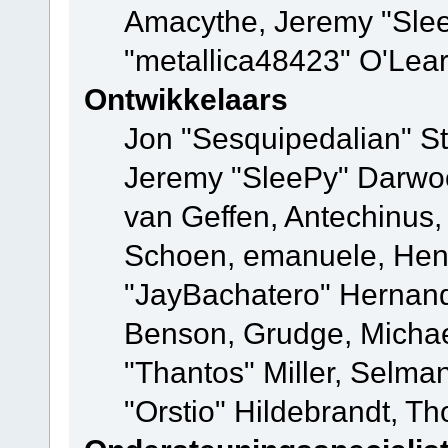
Amacythe, Jeremy "Sle
"metallica48423" O'Lea
Ontwikkelaars
Jon "Sesquipedalian" St
Jeremy "SleePy" Darwo
van Geffen, Antechinus, 
Schoen, emanuele, Hend
"JayBachatero" Hernand
Benson, Grudge, Micha
"Thantos" Miller, Selma
"Orstio" Hildebrandt, Th