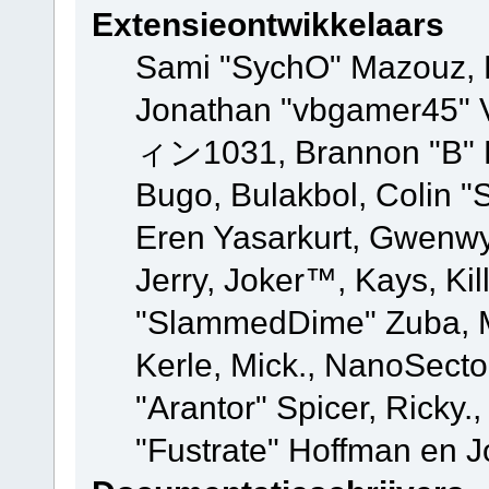
Extensieontwikkelaars
Sami "SychO" Mazouz, 
Jonathan "vbgamer45" V
ィン1031, Brannon "B" Ha
Bugo, Bulakbol, Colin "
Eren Yasarkurt, Gwenwy
Jerry, Joker™, Kays, Kil
"SlammedDime" Zuba, M
Kerle, Mick., NanoSecto
"Arantor" Spicer, Ricky.
"Fustrate" Hoffman en J