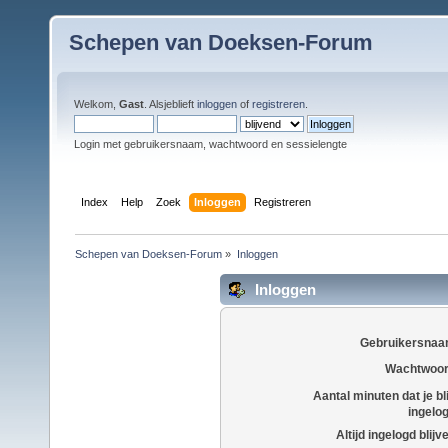
Schepen van Doeksen-Forum
Welkom,
Gast
. Alsjeblieft
inloggen
of
registreren
.
Login met gebruikersnaam, wachtwoord en sessielengte
Index
Help
Zoek
Inloggen
Registreren
Schepen van Doeksen-Forum
»
Inloggen
Inloggen
Gebruikersnaa
Wachtwoor
Aantal minuten dat je bli
ingelo
Altijd ingelogd blijv