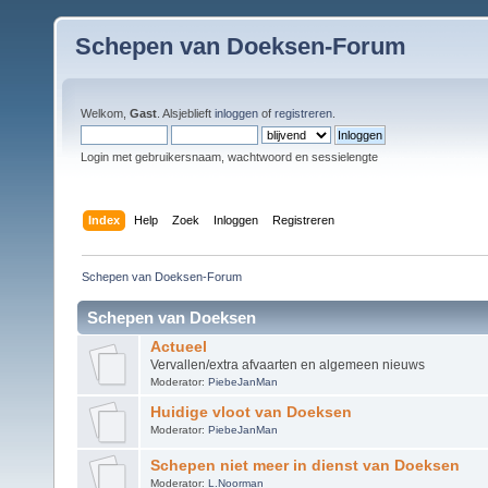
Schepen van Doeksen-Forum
Welkom,
Gast
. Alsjeblieft
inloggen
of
registreren
.
Login met gebruikersnaam, wachtwoord en sessielengte
Index
Help
Zoek
Inloggen
Registreren
Schepen van Doeksen-Forum
Schepen van Doeksen
Actueel
Vervallen/extra afvaarten en algemeen nieuws
Moderator:
PiebeJanMan
Huidige vloot van Doeksen
Moderator:
PiebeJanMan
Schepen niet meer in dienst van Doeksen
Moderator:
L.Noorman