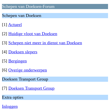
Schepen van Doeksen-Forum
Schepen van Doeksen
[1]
Actueel
[2]
Huidige vloot van Doeksen
[3]
Schepen niet meer in dienst van Doeksen
[4]
Doeksen slepers
[5]
Bergingen
[6]
Overige onderwerpen
Doeksen Transport Group
[7]
Doeksen Transport Group
Extra opties
Inloggen