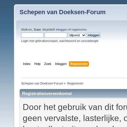
Schepen van Doeksen-Forum
Welkom,
Gast
. Alsjeblieft
inloggen
of
registreren
.
Login met gebruikersnaam, wachtwoord en sessielengte
Index
Help
Zoek
Inloggen
Registreren
Schepen van Doeksen-Forum
»
Registreren
Registratieovereenkomst
Door het gebruik van dit fo
geen vervalste, lasterlijke,