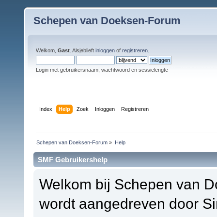
Schepen van Doeksen-Forum
Welkom,
Gast
. Alsjeblieft
inloggen
of
registreren
.
Login met gebruikersnaam, wachtwoord en sessielengte
Index
Help
Zoek
Inloggen
Registreren
Schepen van Doeksen-Forum
»
Help
SMF Gebruikershelp
Welkom bij Schepen van D
wordt aangedreven door S