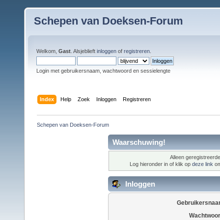
Schepen van Doeksen-Forum
Welkom,
Gast
. Alsjeblieft
inloggen
of
registreren
.
Login met gebruikersnaam, wachtwoord en sessielengte
Index
Help
Zoek
Inloggen
Registreren
Schepen van Doeksen-Forum
Waarschuwing!
Alleen geregistreerde
Log hieronder in of klik op
deze link
om
Inloggen
Gebruikersnaa
Wachtwoor