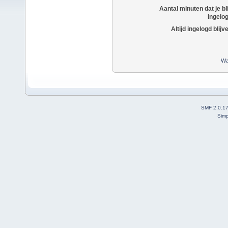
Aantal minuten dat je bli
ingelo
Altijd ingelogd blijv
Wa
SMF 2.0.1
Simp