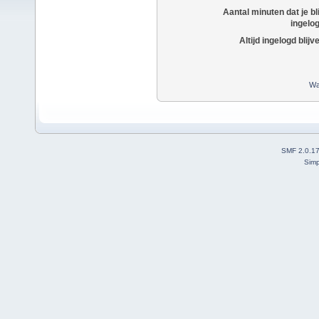
Aantal minuten dat je bli
ingelo
Altijd ingelogd blijv
Wa
SMF 2.0.1
Simp