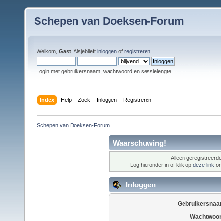
Schepen van Doeksen-Forum
Welkom,
Gast
. Alsjeblieft
inloggen
of
registreren
.
Login met gebruikersnaam, wachtwoord en sessielengte
Index
Help
Zoek
Inloggen
Registreren
Schepen van Doeksen-Forum
Waarschuwing!
Alleen geregistreerde
Log hieronder in of klik op
deze link
om
Inloggen
Gebruikersnaa
Wachtwoor