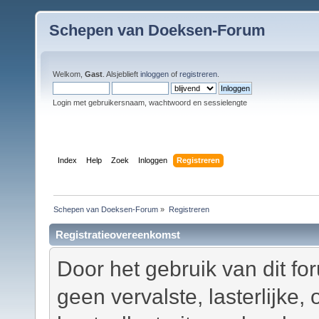
Schepen van Doeksen-Forum
Welkom,
Gast
. Alsjeblieft
inloggen
of
registreren
.
Login met gebruikersnaam, wachtwoord en sessielengte
Index
Help
Zoek
Inloggen
Registreren
Schepen van Doeksen-Forum
»
Registreren
Registratieovereenkomst
Door het gebruik van dit fo
geen vervalste, lasterlijke,