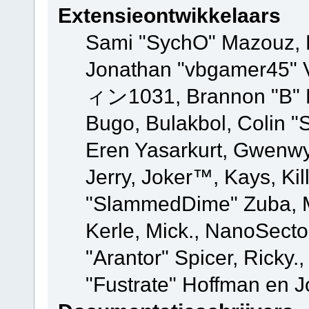
Extensieontwikkelaars
Sami "SychO" Mazouz, 
Jonathan "vbgamer45" V
ィン1031, Brannon "B" Ha
Bugo, Bulakbol, Colin "
Eren Yasarkurt, Gwenwy
Jerry, Joker™, Kays, Kil
"SlammedDime" Zuba, M
Kerle, Mick., NanoSecto
"Arantor" Spicer, Ricky.
"Fustrate" Hoffman en J