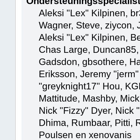
Ondersteuningsspecialis
Aleksi "Lex" Kilpinen, b
Wagner, Steve, ziycon, 
Aleksi "Lex" Kilpinen, B
Chas Large, Duncan85, E
Gadsdon, gbsothere, Ha
Eriksson, Jeremy "jerm"
"greyknight17" Hou, KGIII
Mattitude, Mashby, Mick G
Nick "Fizzy" Dyer, Nick 
Dhima, Rumbaar, Pitti,
Poulsen en xenovanis