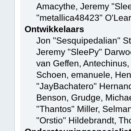
Amacythe, Jeremy "Sle
"metallica48423" O'Lea
Ontwikkelaars
Jon "Sesquipedalian" St
Jeremy "SleePy" Darwo
van Geffen, Antechinus, 
Schoen, emanuele, Hend
"JayBachatero" Hernand
Benson, Grudge, Micha
"Thantos" Miller, Selma
"Orstio" Hildebrandt, Th