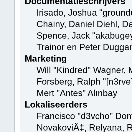
Documentatieschrijvers
Irisado, Joshua "ground
Chainy, Daniel Diehl, D
Spence, Jack "akabugey
Trainor en Peter Dugga
Marketing
Will "Kindred" Wagner,
Forsberg, Ralph "[n3rve
Mert "Antes" Alınbay
Lokaliseerders
Francisco "d3vcho" Dom
NovakoviÄ‡, Relyana, R