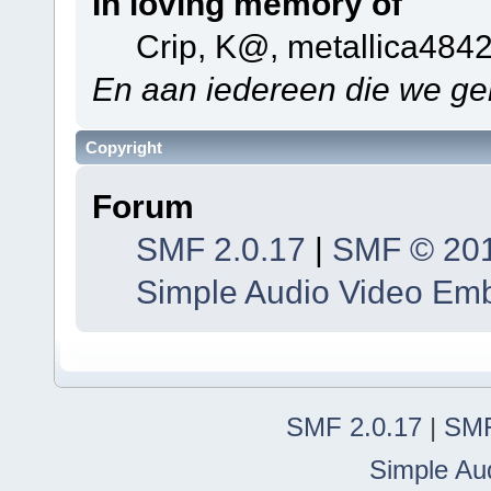
In loving memory of
Crip, K@, metallica484
En aan iedereen die we ge
Copyright
Forum
SMF 2.0.17
|
SMF © 20
Simple Audio Video Em
SMF 2.0.17
|
SMF
Simple Au