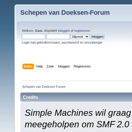
Schepen van Doeksen-Forum
Welkom,
Gast
. Alsjeblieft
inloggen
of
registreren
.
Login met gebruikersnaam, wachtwoord en sessielengte
Index
Help
Zoek
Inloggen
Registreren
Schepen van Doeksen-Forum
Credits
Simple Machines wil graag
meegeholpen om SMF 2.0 