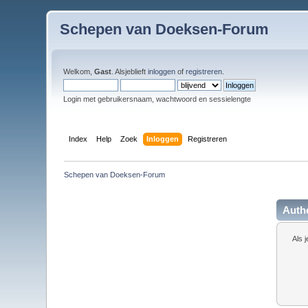
Schepen van Doeksen-Forum
Welkom,
Gast
. Alsjeblieft
inloggen
of
registreren
.
Login met gebruikersnaam, wachtwoord en sessielengte
Index
Help
Zoek
Inloggen
Registreren
Schepen van Doeksen-Forum
Authe
Als 