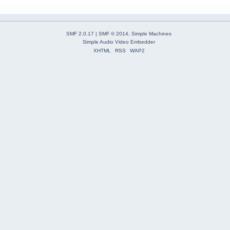
SMF 2.0.17
|
SMF © 2014
,
Simple Machines
Simple Audio Video Embedder
XHTML
RSS
WAP2