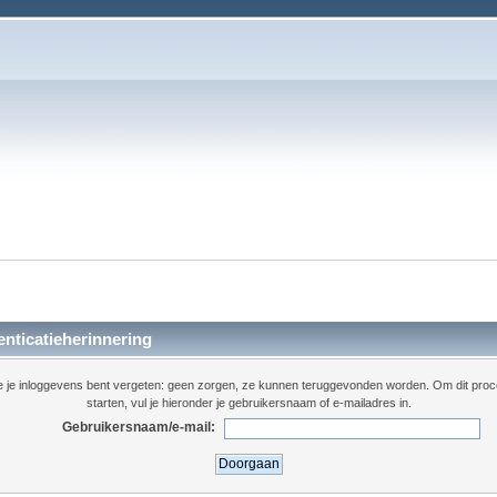
nticatieherinnering
je je inloggevens bent vergeten: geen zorgen, ze kunnen teruggevonden worden. Om dit proc
starten, vul je hieronder je gebruikersnaam of e-mailadres in.
Gebruikersnaam/e-mail: