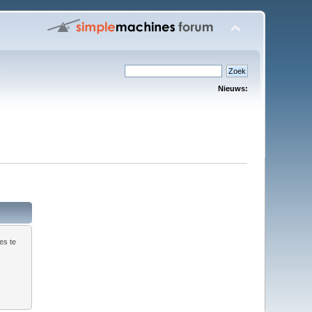
Nieuws:
es te