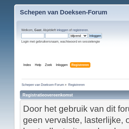
Schepen van Doeksen-Forum
Welkom,
Gast
. Alsjeblieft
inloggen
of
registreren
.
Login met gebruikersnaam, wachtwoord en sessielengte
Index
Help
Zoek
Inloggen
Registreren
Schepen van Doeksen-Forum
»
Registreren
Registratieovereenkomst
Door het gebruik van dit fo
geen vervalste, lasterlijke,