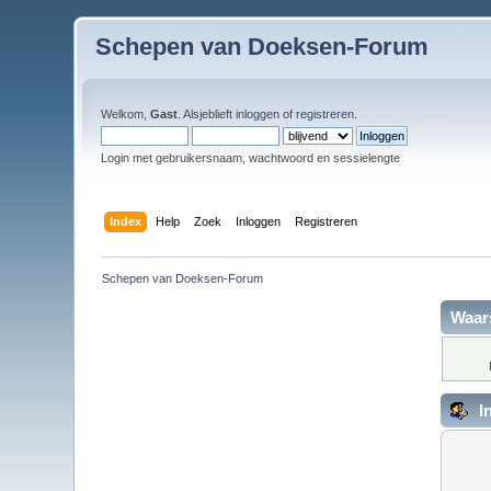
Schepen van Doeksen-Forum
Welkom,
Gast
. Alsjeblieft
inloggen
of
registreren
.
Login met gebruikersnaam, wachtwoord en sessielengte
Index
Help
Zoek
Inloggen
Registreren
Schepen van Doeksen-Forum
Waar
I