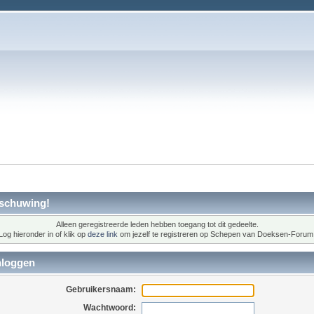
schuwing!
Alleen geregistreerde leden hebben toegang tot dit gedeelte.
Log hieronder in of klik op
deze link
om jezelf te registreren op Schepen van Doeksen-Forum
nloggen
Gebruikersnaam:
Wachtwoord: