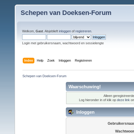
Schepen van Doeksen-Forum
Welkom,
Gast
. Alsjeblieft
inloggen
of
registreren
.
Login met gebruikersnaam, wachtwoord en sessielengte
Index
Help
Zoek
Inloggen
Registreren
Schepen van Doeksen-Forum
Waarschuwing!
Alleen geregistreerde
Log hieronder in of klik op
deze link
om
Inloggen
Gebruikersnaa
Wachtwoor