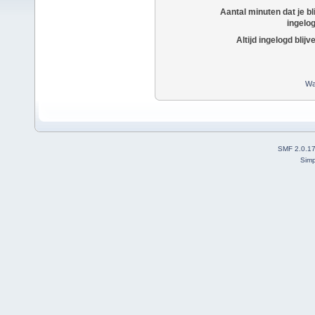
Aantal minuten dat je bli
ingelo
Altijd ingelogd blijv
Wa
SMF 2.0.1
Simp