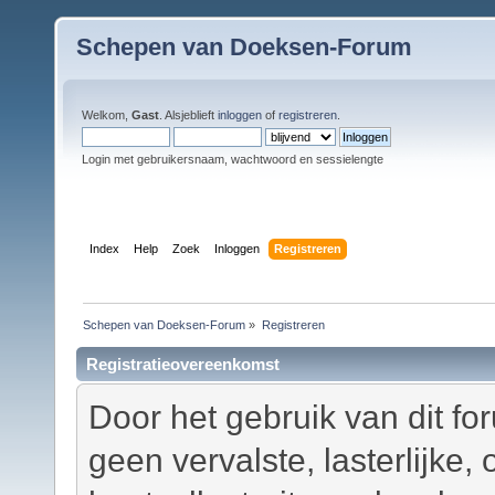
Schepen van Doeksen-Forum
Welkom,
Gast
. Alsjeblieft
inloggen
of
registreren
.
Login met gebruikersnaam, wachtwoord en sessielengte
Index
Help
Zoek
Inloggen
Registreren
Schepen van Doeksen-Forum
»
Registreren
Registratieovereenkomst
Door het gebruik van dit fo
geen vervalste, lasterlijke,