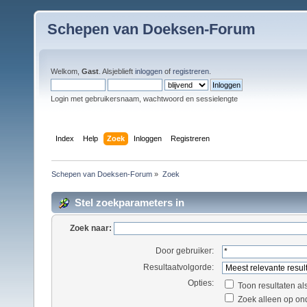
Schepen van Doeksen-Forum
Welkom,
Gast
. Alsjeblieft
inloggen
of
registreren
.
Login met gebruikersnaam, wachtwoord en sessielengte
Index
Help
Zoek
Inloggen
Registreren
Schepen van Doeksen-Forum
»
Zoek
Stel zoekparameters in
Zoek naar:
Door gebruiker:
Resultaatvolgorde:
Opties:
Toon resultaten al
Zoek alleen op on